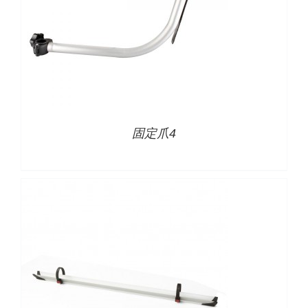
详情
固定爪4