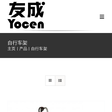
跳
过
Toggl
内
Navig
容
首页
自行车架
主页
产品
自行车架
关于我们
/
详情
越野房车配件
房车配件
Fiat Ducato零件