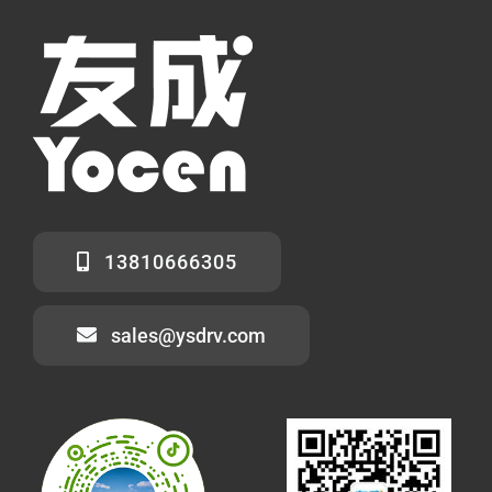
13810666305
sales@ysdrv.com