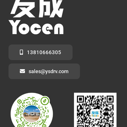
13810666305
sales@ysdrv.com