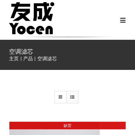
跳
过
Toggl
内
Navig
容
首页
空调滤芯
主页
产品
空调滤芯
关于我们
详情
越野房车配件
房车配件
Fiat Ducato零件
缺货