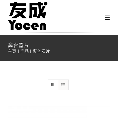
跳
过
Toggl
内
Navig
容
首页
离合器片
主页
产品
离合器片
关于我们
/
详情
越野房车配件
房车配件
Fiat Ducato零件