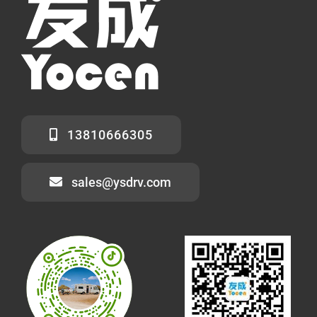
13810666305
sales@ysdrv.com