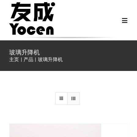
跳
过
Toggl
内
Navig
容
首页
玻璃升降机
主页
产品
玻璃升降机
关于我们
/
详情
越野房车配件
房车配件
Fiat Ducato零件