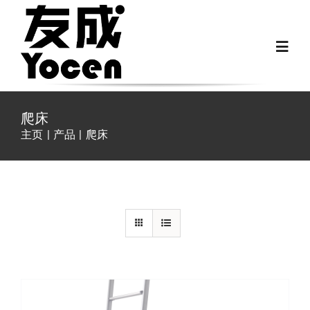
跳
过
Toggl
内
Navig
容
首页
爬床
主页
产品
爬床
关于我们
详情
越野房车配件
房车配件
Fiat Ducato零件