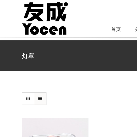
跳
过
内
首页
容
灯罩
详情