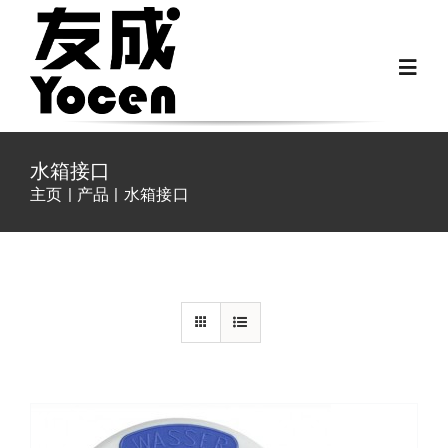
跳
过
Toggl
内
Navig
容
首页
水箱接口
主页
产品
水箱接口
关于我们
详情
越野房车配件
房车配件
Fiat Ducato零件