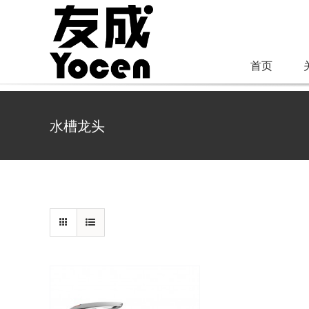
跳
过
内
首页
容
水槽龙头
详情