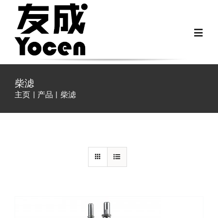
跳
过
Toggl
内
Navig
容
首页
柴滤
主页
产品
柴滤
关于我们
详情
越野房车配件
房车配件
Fiat Ducato零件