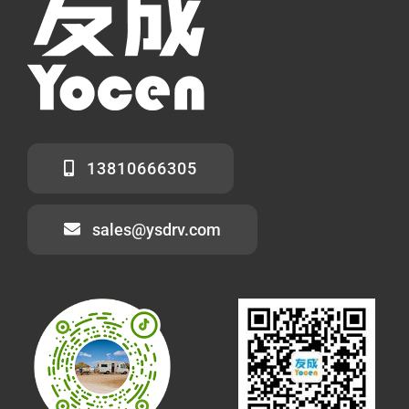
13810666305
sales@ysdrv.com