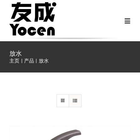
跳
过
Toggl
内
Navig
容
首页
放水
主页
产品
放水
关于我们
详情
越野房车配件
房车配件
Fiat Ducato零件