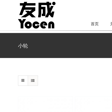
跳
过
内
首页
容
小轮
详情
详情