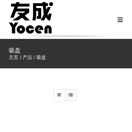
跳
过
Toggl
内
Navig
容
首页
吸盘
主页
产品
吸盘
关于我们
详情
越野房车配件
房车配件
Fiat Ducato零件