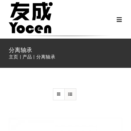
跳
过
Toggl
内
Navig
容
首页
分离轴承
主页
产品
分离轴承
关于我们
详情
越野房车配件
房车配件
Fiat Ducato零件