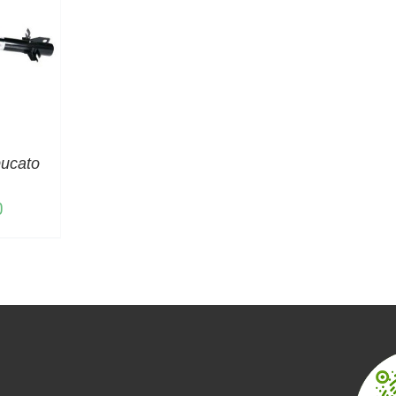
cato
0