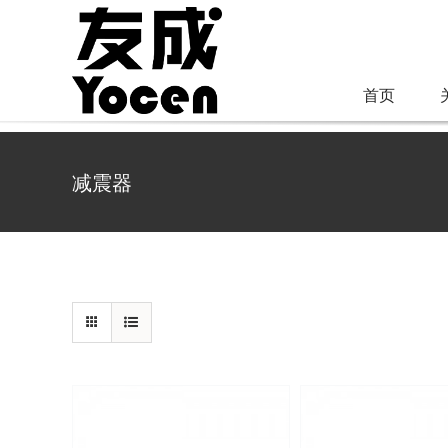
跳
过
内
首页
容
减震器
/
详情
/
详情